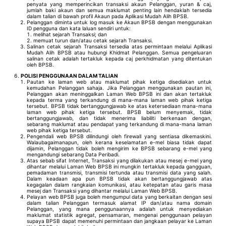
penyata yang memperincikan transaksi akaun Pelanggan, yuran & caj,
jumlah baki akaun dan semua maklumat penting lain hendaklah tersedia
dalam talian di bawah profil Akaun pada Aplikasi Mudah Alih BPSB.
Pelanggan diminta untuk log masuk ke Akaun BPSB dengan menggunakan
ID pengguna dan kata laluan sendiri untuk:
melihat sejarah Transaksi; dan
memuat turun dan/atau cetak sejarah Transaksi.
Salinan cetak sejarah Transaksi tersedia atas permintaan melalui Aplikasi
Mudah Alih BPSB atau hubungi Khidmat Pelanggan. Semua pengeluaran
salinan cetak adalah tertakluk kepada caj perkhidmatan yang ditentukan
oleh BPSB.
POLISI PENGGUNAAN DALAM TALIAN
Pautan ke laman web atau maklumat pihak ketiga disediakan untuk
kemudahan Pelanggan sahaja. Jika Pelanggan menggunakan pautan ini,
Pelanggan akan meninggalkan Laman Web BPSB ini dan akan tertakluk
kepada terma yang terkandung di mana-mana laman web pihak ketiga
tersebut. BPSB tidak bertanggungjawab ke atas ketersediaan mana-mana
laman web pihak ketiga tersebut. BPSB belum menyemak, tidak
bertanggungjawab, dan tidak menerima liabiliti berkenaan dengan,
sebarang maklumat atau pendapat yang terkandung di mana-mana laman
web pihak ketiga tersebut.
Pengendali web BPSB dilindungi oleh firewall yang sentiasa dikemaskini.
Walaubagaimanapun, oleh kerana keselamatan e-mel biasa tidak dapat
dijamin, Pelanggan tidak boleh mengirim ke BPSB sebarang e-mel yang
mengandungi sebarang Data Peribadi.
Atas sebab sifat Internet, Transaksi yang dilakukan atau mesej e-mel yang
dihantar melalui Laman Web BPSB ini mungkin tertakluk kepada gangguan,
pemadaman transmisi, transmisi tertunda atau transmisi data yang salah.
Dalam keadaan apa pun BPSB tidak akan bertanggungjawab atas
kegagalan dalam rangkaian komunikasi, atau ketepatan atau garis masa
mesej dan Transaksi yang dihantar melalui Laman Web BPSB.
Pelayan web BPSB juga boleh mengumpul data yang berkaitan dengan sesi
dalam talian Pelanggan termasuk alamat IP dan/atau nama domain
Pelanggan, yang mana penggunaannya adalah untuk menyediakan
maklumat statistik agregat, pensamaran, mengenai penggunaan pelayan
supaya BPSB dapat memenuhi permintaan dan jangkaan pelayar ke Laman