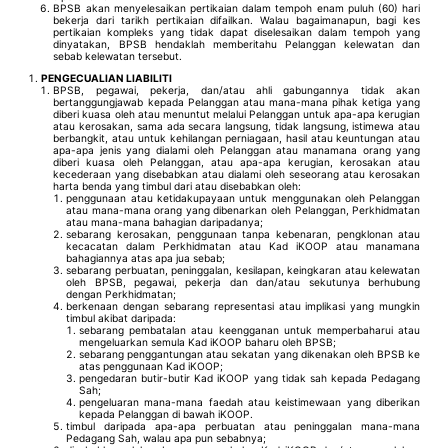
BPSB akan menyelesaikan pertikaian dalam tempoh enam puluh (60) hari
bekerja dari tarikh pertikaian difailkan. Walau bagaimanapun, bagi kes
pertikaian kompleks yang tidak dapat diselesaikan dalam tempoh yang
dinyatakan, BPSB hendaklah memberitahu Pelanggan kelewatan dan
sebab kelewatan tersebut.
PENGECUALIAN LIABILITI
BPSB, pegawai, pekerja, dan/atau ahli gabungannya tidak akan
bertanggungjawab kepada Pelanggan atau mana-mana pihak ketiga yang
diberi kuasa oleh atau menuntut melalui Pelanggan untuk apa-apa kerugian
atau kerosakan, sama ada secara langsung, tidak langsung, istimewa atau
berbangkit, atau untuk kehilangan perniagaan, hasil atau keuntungan atau
apa-apa jenis yang dialami oleh Pelanggan atau manamana orang yang
diberi kuasa oleh Pelanggan, atau apa-apa kerugian, kerosakan atau
kecederaan yang disebabkan atau dialami oleh seseorang atau kerosakan
harta benda yang timbul dari atau disebabkan oleh:
penggunaan atau ketidakupayaan untuk menggunakan oleh Pelanggan
atau mana-mana orang yang dibenarkan oleh Pelanggan, Perkhidmatan
atau mana-mana bahagian daripadanya;
sebarang kerosakan, penggunaan tanpa kebenaran, pengklonan atau
kecacatan dalam Perkhidmatan atau Kad iKOOP atau manamana
bahagiannya atas apa jua sebab;
sebarang perbuatan, peninggalan, kesilapan, keingkaran atau kelewatan
oleh BPSB, pegawai, pekerja dan dan/atau sekutunya berhubung
dengan Perkhidmatan;
berkenaan dengan sebarang representasi atau implikasi yang mungkin
timbul akibat daripada:
sebarang pembatalan atau keengganan untuk memperbaharui atau
mengeluarkan semula Kad iKOOP baharu oleh BPSB;
sebarang penggantungan atau sekatan yang dikenakan oleh BPSB ke
atas penggunaan Kad iKOOP;
pengedaran butir-butir Kad iKOOP yang tidak sah kepada Pedagang
Sah;
pengeluaran mana-mana faedah atau keistimewaan yang diberikan
kepada Pelanggan di bawah iKOOP.
timbul daripada apa-apa perbuatan atau peninggalan mana-mana
Pedagang Sah, walau apa pun sebabnya;