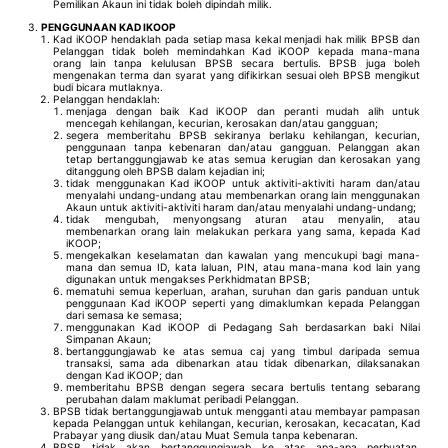
Pemilikan Akaun ini tidak boleh dipindah milik.
PENGGUNAAN KAD IKOOP
Kad iKOOP hendaklah pada setiap masa kekal menjadi hak milik BPSB dan
Pelanggan tidak boleh memindahkan Kad iKOOP kepada mana-mana
orang lain tanpa kelulusan BPSB secara bertulis. BPSB juga boleh
mengenakan terma dan syarat yang difikirkan sesuai oleh BPSB mengikut
budi bicara mutlaknya.
Pelanggan hendaklah:
menjaga dengan baik Kad iKOOP dan peranti mudah alih untuk
mencegah kehilangan, kecurian, kerosakan dan/atau gangguan;
segera memberitahu BPSB sekiranya berlaku kehilangan, kecurian,
penggunaan tanpa kebenaran dan/atau gangguan. Pelanggan akan
tetap bertanggungjawab ke atas semua kerugian dan kerosakan yang
ditanggung oleh BPSB dalam kejadian ini;
tidak menggunakan Kad iKOOP untuk aktiviti-aktiviti haram dan/atau
menyalahi undang-undang atau membenarkan orang lain menggunakan
Akaun untuk aktiviti-aktiviti haram dan/atau menyalahi undang-undang;
tidak mengubah, menyongsang aturan atau menyalin, atau
membenarkan orang lain melakukan perkara yang sama, kepada Kad
iKOOP;
mengekalkan keselamatan dan kawalan yang mencukupi bagi mana-
mana dan semua ID, kata laluan, PIN, atau mana-mana kod lain yang
digunakan untuk mengakses Perkhidmatan BPSB;
mematuhi semua keperluan, arahan, suruhan dan garis panduan untuk
penggunaan Kad iKOOP seperti yang dimaklumkan kepada Pelanggan
dari semasa ke semasa;
menggunakan Kad iKOOP di Pedagang Sah berdasarkan baki Nilai
Simpanan Akaun;
bertanggungjawab ke atas semua caj yang timbul daripada semua
transaksi, sama ada dibenarkan atau tidak dibenarkan, dilaksanakan
dengan Kad iKOOP; dan
memberitahu BPSB dengan segera secara bertulis tentang sebarang
perubahan dalam maklumat peribadi Pelanggan.
BPSB tidak bertanggungjawab untuk mengganti atau membayar pampasan
kepada Pelanggan untuk kehilangan, kecurian, kerosakan, kecacatan, Kad
Prabayar yang diusik dan/atau Muat Semula tanpa kebenaran.
BPSB tidak akan bertanggungjawab ke atas apa-apa perbuatan,