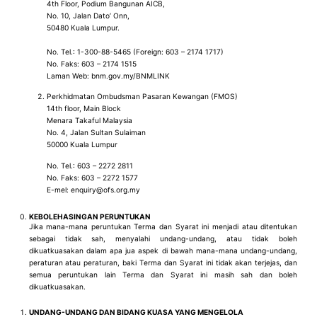
4th Floor, Podium Bangunan AICB,
No. 10, Jalan Dato’ Onn,
50480 Kuala Lumpur.
No. Tel.: 1-300-88-5465 (Foreign: 603 – 2174 1717)
No. Faks: 603 – 2174 1515
Laman Web: bnm.gov.my/BNMLINK
Perkhidmatan Ombudsman Pasaran Kewangan (FMOS)
14th floor, Main Block
Menara Takaful Malaysia
No. 4, Jalan Sultan Sulaiman
50000 Kuala Lumpur
No. Tel.: 603 – 2272 2811
No. Faks: 603 – 2272 1577
E-mel: enquiry@ofs.org.my
KEBOLEHASINGAN PERUNTUKAN
Jika mana-mana peruntukan Terma dan Syarat ini menjadi atau ditentukan
sebagai tidak sah, menyalahi undang-undang, atau tidak boleh
dikuatkuasakan dalam apa jua aspek di bawah mana-mana undang-undang,
peraturan atau peraturan, baki Terma dan Syarat ini tidak akan terjejas, dan
semua peruntukan lain Terma dan Syarat ini masih sah dan boleh
dikuatkuasakan.
UNDANG-UNDANG DAN BIDANG KUASA YANG MENGELOLA