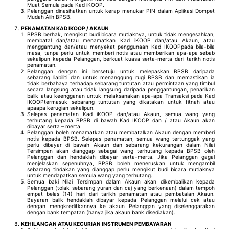
Muat Semula pada Kad iKOOP.
Pelanggan dinasihatkan untuk kerap menukar PIN dalam Aplikasi Dompet
Mudah Alih BPSB.
PENAMATAN KAD IKOOP / AKAUN
BPSB berhak, mengikut budi bicara mutlaknya, untuk tidak mengesahkan,
membatal dan/atau menamatkan Kad iKOOP dan/atau Akaun, atau
menggantung dan/atau menyekat penggunaan Kad IKOOPpada bila-bila
masa, tanpa perlu untuk memberi notis atau memberikan apa-apa sebab
sekalipun kepada Pelanggan, berkuat kuasa serta-merta dari tarikh notis
penamatan.
Pelanggan dengan ini bersetuju untuk melepaskan BPSB daripada
sebarang liabiliti dan untuk menanggung rugi BPSB dan memastikan ia
tidak berbahaya terhadap sebarang tuntutan atau permintaan yang timbul
secara langsung atau tidak langsung daripada penggantungan, penarikan
balik atau keengganan untuk melaksanakan apa-apa Transaksi pada Kad
IKOOPtermasuk sebarang tuntutan yang dikatakan untuk fitnah atau
apaapa kerugian sekalipun.
Selepas penamatan Kad iKOOP dan/atau Akaun, semua wang yang
terhutang kepada BPSB di bawah Kad IKOOP dan / atau Akaun akan
dibayar serta – merta.
Pelanggan boleh menamatkan atau membatalkan Akaun dengan memberi
notis kepada BPSB. Selepas penamatan, semua wang tertunggak yang
perlu dibayar di bawah Akaun dan sebarang kekurangan dalam Nilai
Tersimpan akan dianggap sebagai wang terhutang kepada BPSB oleh
Pelanggan dan hendaklah dibayar serta-merta. Jika Pelanggan gagal
menjelaskan sepenuhnya, BPSB boleh meneruskan untuk mengambil
sebarang tindakan yang dianggap perlu mengikut budi bicara mutlaknya
untuk mendapatkan semula wang yang terhutang.
Semua baki Nilai Tersimpan dalam Akaun akan dikembalikan kepada
Pelanggan (tolak sebarang yuran dan caj yang berkenaan) dalam tempoh
empat belas (14) hari dari tarikh penamatan atau pembatalan Akaun.
Bayaran balik hendaklah dibayar kepada Pelanggan melalui cek atau
dengan mengkreditkannya ke akaun Pelanggan yang diselenggarakan
dengan bank tempatan (hanya jika akaun bank disediakan).
KEHILANGAN ATAU KECURIAN INSTRUMEN PEMBAYARAN