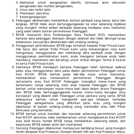
Maklumat untuk pengesahan identiti, termasuk jenis dokumen
pengenalan dan nombor pengenalan;
Umur dan tarikh lahir;
Pekerjaan; dan/atau
Kewarganegaraan.
Pelanggan dikehendaki memberikan butiran peribadi yang benar, betul dan
lengkap. BPSB tidak akan bertanggungjawab ke atas sebarang implikasi
yang mungkin timbul akibat daripada sebarang kesilapan atau maklumat
yang salah dalam butiran permohonan Pelanggan.
BPSB mematuhi Akta Perlindungan Data Peribadi 2010, memastikan
bahawa data pelanggan disimpan dengan selamat dan tidak dikongsi tanpa
kebenaran, kecuali jika dikehendaki oleh undang-undang.
Penggunaan perkhidmatan BPSB juga tertakluk kepada Polisi Privasi kami.
Sila baca dan semak Polisi Privasi kami yang menerangkan cara kami
mengumpul, menggunakan dan melindungi data peribadi anda. Dengan
menggunakan perkhidmatan kami, anda mengakui bahawa anda telah
membaca, memahami dan bersetuju untuk terikat dengan Terma & Syarat
ini serta Polisi Privasi kami.
Sekiranya BPSB mendapati bahawa Pelanggan telah membuat aplikasi
palsu atau menggunakan data palsu dalam permohonan Pelanggan untuk
Kad iKOOP, BPSB berhak pada bila-bila masa untuk menyekat,
membatalkan atau menamatkan permohonan Pelanggan dengan
sertamerta atau Kad iKOOP Pelanggan (mengikut mana-mana yang
berkenaan) tanpa sebarang notis awal kepada Pelanggan dan BPSB
berhak untuk menyimpan mana-mana baki dana dalam akaun Pelanggan
dan BPSB tidak bertanggungjawab keatas mana-mana kerugian atau
kerosakan yang dialami oleh Pelanggan untuk perkara yang sama. BPSB
selanjutnya berhak untuk mengambil apa-apa tindakan terhadap
Pelanggan sebagaimana yang difikirkan perlu atau yang mungkin
diperlukan di bawah undang-undang yang mentadbir atau oleh Pihak
Berkuasa yang berkaitan.
BPSB berhak untuk menidak dan menolak sebarang permohonan untuk
Kad iKOOP dan/atau tidak membenarkan untuk mengeluarkan Kad iKOOP
atas budi bicara mutlak BPSB tanpa memberikan sebarang sebab, dan
keputusan BPSB adalah akhir dan muktamad.
Seorang Pelanggan dibenarkan mempunyai berbilang Akaun yang mungkin
terdiri daripada Kad Prabayar, Dompet Mudah Alih dan Kad Prabayar Maya.