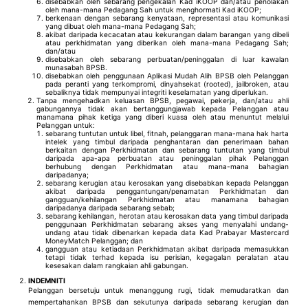
disebabkan oleh sebarang pengekalan Kad iKOOP dan/atau penolakan
oleh mana-mana Pedagang Sah untuk menghormati Kad iKOOP;
berkenaan dengan sebarang kenyataan, representasi atau komunikasi
yang dibuat oleh mana-mana Pedagang Sah;
akibat daripada kecacatan atau kekurangan dalam barangan yang dibeli
atau perkhidmatan yang diberikan oleh mana-mana Pedagang Sah;
dan/atau
disebabkan oleh sebarang perbuatan/peninggalan di luar kawalan
munasabah BPSB.
disebabkan oleh penggunaan Aplikasi Mudah Alih BPSB oleh Pelanggan
pada peranti yang terkompromi, dinyahsekat (rooted), jailbroken, atau
sebaliknya tidak mempunyai integriti keselamatan yang diperlukan.
Tanpa mengehadkan keluasan BPSB, pegawai, pekerja, dan/atau ahli
gabungannya tidak akan bertanggungjawab kepada Pelanggan atau
manamana pihak ketiga yang diberi kuasa oleh atau menuntut melalui
Pelanggan untuk:
sebarang tuntutan untuk libel, fitnah, pelanggaran mana-mana hak harta
intelek yang timbul daripada penghantaran dan penerimaan bahan
berkaitan dengan Perkhidmatan dan sebarang tuntutan yang timbul
daripada apa-apa perbuatan atau peninggalan pihak Pelanggan
berhubung dengan Perkhidmatan atau mana-mana bahagian
daripadanya;
sebarang kerugian atau kerosakan yang disebabkan kepada Pelanggan
akibat daripada penggantungan/penamatan Perkhidmatan dan
gangguan/kehilangan Perkhidmatan atau manamana bahagian
daripadanya daripada sebarang sebab;
sebarang kehilangan, herotan atau kerosakan data yang timbul daripada
penggunaan Perkhidmatan sebarang akses yang menyalahi undang-
undang atau tidak dibenarkan kepada data Kad Prabayar Mastercard
MoneyMatch Pelanggan; dan
gangguan atau ketiadaan Perkhidmatan akibat daripada memasukkan
tetapi tidak terhad kepada isu perisian, kegagalan peralatan atau
kesesakan dalam rangkaian ahli gabungan.
INDEMNITI
Pelanggan bersetuju untuk menanggung rugi, tidak memudaratkan dan
mempertahankan BPSB dan sekutunya daripada sebarang kerugian dan