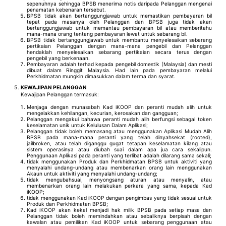
sepenuhnya sehingga BPSB menerima notis daripada Pelanggan mengenai
penamatan kebenaran tersebut.
BPSB tidak akan bertanggungjawab untuk memastikan pembayaran bil
tepat pada masanya oleh Pelanggan dan BPSB juga tidak akan
bertanggungjawab untuk memantau pembayaran bil atau memberitahu
mana-mana orang tentang pembayaran lewat untuk sebarang bil.
BPSB tidak bertanggungjawab untuk membantu menyelesaikan sebarang
pertikaian Pelanggan dengan mana-mana pengebil dan Pelanggan
hendaklah menyelesaikan sebarang pertikaian secara terus dengan
pengebil yang berkenaan.
Pembayaran adalah terhad kepada pengebil domestik (Malaysia) dan mesti
dibuat dalam Ringgit Malaysia. Had lain pada pembayaran melalui
Perkhidmatan mungkin dimasukkan dalam terma dan syarat.
KEWAJIPAN PELANGGAN
Kewajipan Pelanggan termasuk:
Menjaga dengan munasabah Kad iKOOP dan peranti mudah alih untuk
mengelakkan kehilangan, kecurian, kerosakan dan gangguan;
Pelanggan mengakui bahawa peranti mudah alih berfungsi sebagai token
keselamatan unik untuk Kelulusan Dalam Aplikasi;
Pelanggan tidak boleh memasang atau menggunakan Aplikasi Mudah Alih
BPSB pada mana-mana peranti yang telah dinyahsekat (rooted),
jailbroken, atau telah diganggu gugat tetapan keselamatan kilang atau
sistem operasinya atau diubah suai dalam apa jua cara sekalipun.
Penggunaan Aplikasi pada peranti yang terlibat adalah dilarang sama sekali;
tidak menggunakan Produk dan Perkhidmatan BPSB untuk aktiviti yang
menyalahi undang-undang atau membenarkan orang lain menggunakan
Akaun untuk aktiviti yang menyalahi undang-undang;
tidak mengubahsuai, menyongsang aturan atau menyalin, atau
membenarkan orang lain melakukan perkara yang sama, kepada Kad
iKOOP;
tidak menggunakan Kad iKOOP dengan pengimbas yang tidak sesuai untuk
Produk dan Perkhidmatan BPSB;
Kad iKOOP akan kekal menjadi hak milik BPSB pada setiap masa dan
Pelanggan tidak boleh memindahkan atau sebaliknya berpisah dengan
kawalan atau pemilikan Kad iKOOP untuk sebarang penggunaan atau