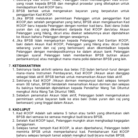
yang rosak kepada BPSB dan mengikut prosedur yang ditetapkan untuk
mendapatkan Kad iKOOP baru.
BPSB berhak untuk mengenakan bayaran yang berpatutan untuk
penggantian Kad iKOOP.
Jika BPSB meluluskan permintaan Pelanggan untuk penggantian Kad
iKOOP,dan setelah pengesahan yang betul, BPSB akan mengeluarkan Kad
IKOOP baru kepada Pelanggan dengan nombor kad baru. Baki dana (tolak
yuran dan caj yang dikenakan) daripada Kad iKOOP dan/atau Akaun
Pelanggan yang hilang, dicuri atau disekat sebelumnya akan dipindahkan
ke Akaun baharu Pelanggan dengan sewajarnya.
Jika BPSB tidak mengeluarkan kepada Pelanggan Kad Gantian iKOOP,
baki dalam Akaun Kad iKOOP, Pelanggan yang hilang atau dicuri (tolak
sebarang yuran dan caj yang berkenaan) akan dikembalikan kepada
Pelanggan dengan mendepositkannya ke dalam akaun bank Pelanggan
(dengan syarat Pelanggan telah memberikan BPSB butiran akaun
perbankannya) atau mengikut mana-mana polisi dalaman BPSB yang lain.
KETIDAKAKTIFAN
Sekiranya tiada aktiviti selama dua belas (12) bulan berturut-turut dengan
mana-mana Instrumen Pembayaran, Kad iKOOP /Akaun akan dianggap
sebagai tidak aktif. BPSB berhak untuk menamatkan Akaun tidak aktif.
Sekiranya Kad iKOOP /Akaun dorman mempunyai baki selepas tempoh
enam (6) tahun, BPSB hendaklah menamatkan Akaun dorman dan selepas
itu bakinya hendaklah dipindahkan kepada Pendaftar Wang Tak Dituntut
mengikut Akta Wang Tak Dituntut 1965.
Sebelum penamatan Akaun tidak aktif, Pelanggan boleh mengemukakan
permintaan untuk bayaran balik ke atas baki (tolak yuran dan caj yang
berkenaan) yang tinggal dalam Akaun.
KAD LUPUT
Kad iKOOP Adalah sah selama 5 tahun atau tarikh yang ditentukan oleh
BPSB dari semasa ke semasa mengikut budi bicara BPSB.
Setelah Kad iKOOP luput, Pelanggan mungkin akan menghadapi kegagalan
penggunaan.
Selepas tamat tempoh Kad iKOOP, ia akan diperbaharui, Pelanggan boleh
meminta BPSB untuk memperbaharui kad. Pembaharuan Kad iKOOP
baharu selepas tempoh tamat adalah mengikut budi bicara mutlak BPSB.