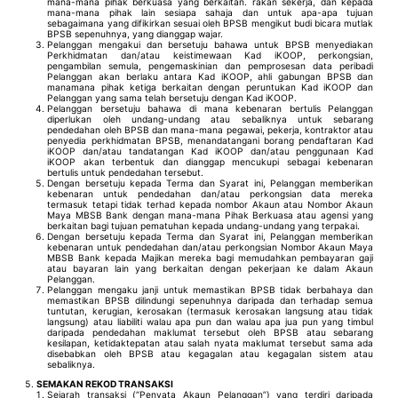
mana-mana pihak berkuasa yang berkaitan. rakan sekerja, dan kepada
mana-mana pihak lain sesiapa sahaja dan untuk apa-apa tujuan
sebagaimana yang difikirkan sesuai oleh BPSB mengikut budi bicara mutlak
BPSB sepenuhnya, yang dianggap wajar.
Pelanggan mengakui dan bersetuju bahawa untuk BPSB menyediakan
Perkhidmatan dan/atau keistimewaan Kad iKOOP, perkongsian,
pengambilan semula, pengemaskinian dan pemprosesan data peribadi
Pelanggan akan berlaku antara Kad iKOOP, ahli gabungan BPSB dan
manamana pihak ketiga berkaitan dengan peruntukan Kad iKOOP dan
Pelanggan yang sama telah bersetuju dengan Kad iKOOP.
Pelanggan bersetuju bahawa di mana kebenaran bertulis Pelanggan
diperlukan oleh undang-undang atau sebaliknya untuk sebarang
pendedahan oleh BPSB dan mana-mana pegawai, pekerja, kontraktor atau
penyedia perkhidmatan BPSB, menandatangani borang pendaftaran Kad
iKOOP dan/atau tandatangan Kad iKOOP dan/atau penggunaan Kad
iKOOP akan terbentuk dan dianggap mencukupi sebagai kebenaran
bertulis untuk pendedahan tersebut.
Dengan bersetuju kepada Terma dan Syarat ini, Pelanggan memberikan
kebenaran untuk pendedahan dan/atau perkongsian data mereka
termasuk tetapi tidak terhad kepada nombor Akaun atau Nombor Akaun
Maya MBSB Bank dengan mana-mana Pihak Berkuasa atau agensi yang
berkaitan bagi tujuan pematuhan kepada undang-undang yang terpakai.
Dengan bersetuju kepada Terma dan Syarat ini, Pelanggan memberikan
kebenaran untuk pendedahan dan/atau perkongsian Nombor Akaun Maya
MBSB Bank kepada Majikan mereka bagi memudahkan pembayaran gaji
atau bayaran lain yang berkaitan dengan pekerjaan ke dalam Akaun
Pelanggan.
Pelanggan mengaku janji untuk memastikan BPSB tidak berbahaya dan
memastikan BPSB dilindungi sepenuhnya daripada dan terhadap semua
tuntutan, kerugian, kerosakan (termasuk kerosakan langsung atau tidak
langsung) atau liabiliti walau apa pun dan walau apa jua pun yang timbul
daripada pendedahan maklumat tersebut oleh BPSB atau sebarang
kesilapan, ketidaktepatan atau salah nyata maklumat tersebut sama ada
disebabkan oleh BPSB atau kegagalan atau kegagalan sistem atau
sebaliknya.
SEMAKAN REKOD TRANSAKSI
Sejarah transaksi (“Penyata Akaun Pelanggan”) yang terdiri daripada