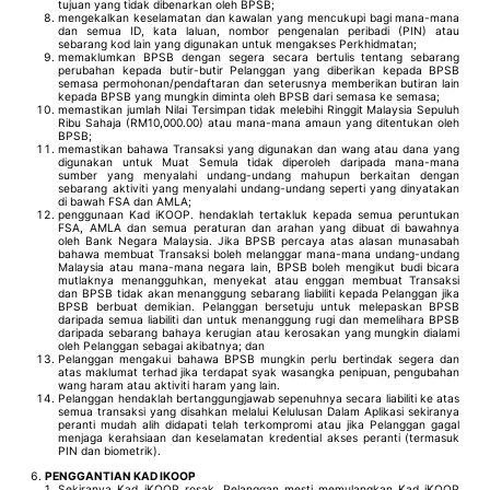
tujuan yang tidak dibenarkan oleh BPSB;
mengekalkan keselamatan dan kawalan yang mencukupi bagi mana-mana
dan semua ID, kata laluan, nombor pengenalan peribadi (PIN) atau
sebarang kod lain yang digunakan untuk mengakses Perkhidmatan;
memaklumkan BPSB dengan segera secara bertulis tentang sebarang
perubahan kepada butir-butir Pelanggan yang diberikan kepada BPSB
semasa permohonan/pendaftaran dan seterusnya memberikan butiran lain
kepada BPSB yang mungkin diminta oleh BPSB dari semasa ke semasa;
memastikan jumlah Nilai Tersimpan tidak melebihi Ringgit Malaysia Sepuluh
Ribu Sahaja (RM10,000.00) atau mana-mana amaun yang ditentukan oleh
BPSB;
memastikan bahawa Transaksi yang digunakan dan wang atau dana yang
digunakan untuk Muat Semula tidak diperoleh daripada mana-mana
sumber yang menyalahi undang-undang mahupun berkaitan dengan
sebarang aktiviti yang menyalahi undang-undang seperti yang dinyatakan
di bawah FSA dan AMLA;
penggunaan Kad iKOOP. hendaklah tertakluk kepada semua peruntukan
FSA, AMLA dan semua peraturan dan arahan yang dibuat di bawahnya
oleh Bank Negara Malaysia. Jika BPSB percaya atas alasan munasabah
bahawa membuat Transaksi boleh melanggar mana-mana undang-undang
Malaysia atau mana-mana negara lain, BPSB boleh mengikut budi bicara
mutlaknya menangguhkan, menyekat atau enggan membuat Transaksi
dan BPSB tidak akan menanggung sebarang liabiliti kepada Pelanggan jika
BPSB berbuat demikian. Pelanggan bersetuju untuk melepaskan BPSB
daripada semua liabiliti dan untuk menanggung rugi dan memelihara BPSB
daripada sebarang bahaya kerugian atau kerosakan yang mungkin dialami
oleh Pelanggan sebagai akibatnya; dan
Pelanggan mengakui bahawa BPSB mungkin perlu bertindak segera dan
atas maklumat terhad jika terdapat syak wasangka penipuan, pengubahan
wang haram atau aktiviti haram yang lain.
Pelanggan hendaklah bertanggungjawab sepenuhnya secara liabiliti ke atas
semua transaksi yang disahkan melalui Kelulusan Dalam Aplikasi sekiranya
peranti mudah alih didapati telah terkompromi atau jika Pelanggan gagal
menjaga kerahsiaan dan keselamatan kredential akses peranti (termasuk
PIN dan biometrik).
PENGGANTIAN KAD IKOOP
Sekiranya Kad iKOOP rosak, Pelanggan mesti memulangkan Kad iKOOP