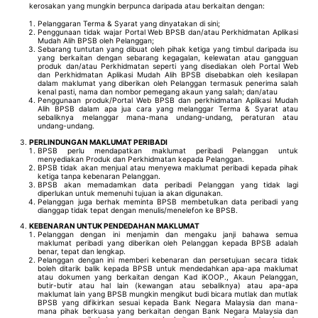
kerosakan yang mungkin berpunca daripada atau berkaitan dengan:
Pelanggaran Terma & Syarat yang dinyatakan di sini;
Penggunaan tidak wajar Portal Web BPSB dan/atau Perkhidmatan Aplikasi
Mudah Alih BPSB oleh Pelanggan;
Sebarang tuntutan yang dibuat oleh pihak ketiga yang timbul daripada isu
yang berkaitan dengan sebarang kegagalan, kelewatan atau gangguan
produk dan/atau Perkhidmatan seperti yang disediakan oleh Portal Web
dan Perkhidmatan Aplikasi Mudah Alih BPSB disebabkan oleh kesilapan
dalam maklumat yang diberikan oleh Pelanggan termasuk penerima salah
kenal pasti, nama dan nombor pemegang akaun yang salah; dan/atau
Penggunaan produk/Portal Web BPSB dan perkhidmatan Aplikasi Mudah
Alih BPSB dalam apa jua cara yang melanggar Terma & Syarat atau
sebaliknya melanggar mana-mana undang-undang, peraturan atau
undang-undang.
PERLINDUNGAN MAKLUMAT PERIBADI
BPSB perlu mendapatkan maklumat peribadi Pelanggan untuk
menyediakan Produk dan Perkhidmatan kepada Pelanggan.
BPSB tidak akan menjual atau menyewa maklumat peribadi kepada pihak
ketiga tanpa kebenaran Pelanggan.
BPSB akan memadamkan data peribadi Pelanggan yang tidak lagi
diperlukan untuk memenuhi tujuan ia akan digunakan.
Pelanggan juga berhak meminta BPSB membetulkan data peribadi yang
dianggap tidak tepat dengan menulis/menelefon ke BPSB.
KEBENARAN UNTUK PENDEDAHAN MAKLUMAT
Pelanggan dengan ini menjamin dan mengaku janji bahawa semua
maklumat peribadi yang diberikan oleh Pelanggan kepada BPSB adalah
benar, tepat dan lengkap.
Pelanggan dengan ini memberi kebenaran dan persetujuan secara tidak
boleh ditarik balik kepada BPSB untuk mendedahkan apa-apa maklumat
atau dokumen yang berkaitan dengan Kad iKOOP., Akaun Pelanggan,
butir-butir atau hal lain (kewangan atau sebaliknya) atau apa-apa
maklumat lain yang BPSB mungkin mengikut budi bicara mutlak dan mutlak
BPSB yang difikirkan sesuai kepada Bank Negara Malaysia dan mana-
mana pihak berkuasa yang berkaitan dengan Bank Negara Malaysia dan