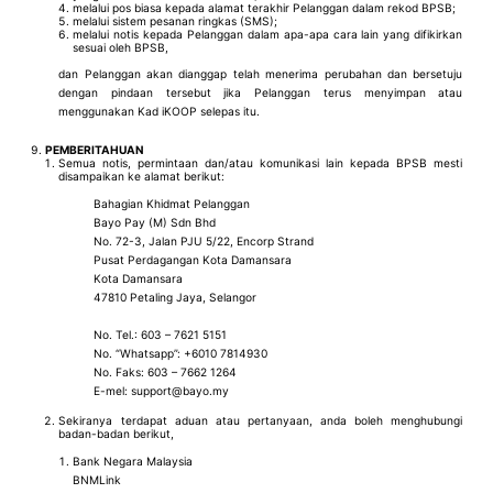
melalui pos biasa kepada alamat terakhir Pelanggan dalam rekod BPSB;
melalui sistem pesanan ringkas (SMS);
melalui notis kepada Pelanggan dalam apa-apa cara lain yang difikirkan
sesuai oleh BPSB,
dan Pelanggan akan dianggap telah menerima perubahan dan bersetuju
dengan pindaan tersebut jika Pelanggan terus menyimpan atau
menggunakan Kad iKOOP selepas itu.
PEMBERITAHUAN
Semua notis, permintaan dan/atau komunikasi lain kepada BPSB mesti
disampaikan ke alamat berikut:
Bahagian Khidmat Pelanggan
Bayo Pay (M) Sdn Bhd
No. 72-3, Jalan PJU 5/22, Encorp Strand
Pusat Perdagangan Kota Damansara
Kota Damansara
47810 Petaling Jaya, Selangor
No. Tel.: 603 – 7621 5151
No. “Whatsapp”: +6010 7814930
No. Faks: 603 – 7662 1264
E-mel: support@bayo.my
Sekiranya terdapat aduan atau pertanyaan, anda boleh menghubungi
badan-badan berikut,
Bank Negara Malaysia
BNMLink