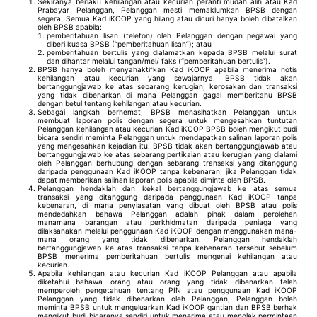
Sekiranya berlaku kehilangan atau kecurian peranti mudah alih atau Kad
Prabayar Pelanggan, Pelanggan mesti memaklumkan BPSB dengan
segera. Semua Kad iKOOP yang hilang atau dicuri hanya boleh dibatalkan
oleh BPSB apabila:
pemberitahuan lisan (telefon) oleh Pelanggan dengan pegawai yang
diberi kuasa BPSB (“pemberitahuan lisan”); atau
pemberitahuan bertulis yang dialamatkan kepada BPSB melalui surat
dan dihantar melalui tangan/mel/ faks (“pemberitahuan bertulis”).
BPSB hanya boleh menyahaktifkan Kad iKOOP apabila menerima notis
kehilangan atau kecurian yang sewajarnya. BPSB tidak akan
bertanggungjawab ke atas sebarang kerugian, kerosakan dan transaksi
yang tidak dibenarkan di mana Pelanggan gagal memberitahu BPSB
dengan betul tentang kehilangan atau kecurian.
Sebagai langkah berhemat, BPSB menasihatkan Pelanggan untuk
membuat laporan polis dengan segera untuk mengesahkan tuntutan
Pelanggan kehilangan atau kecurian Kad iKOOP BPSB boleh mengikut budi
bicara sendiri meminta Pelanggan untuk mendapatkan salinan laporan polis
yang mengesahkan kejadian itu. BPSB tidak akan bertanggungjawab atau
bertanggungjawab ke atas sebarang pertikaian atau kerugian yang dialami
oleh Pelanggan berhubung dengan sebarang transaksi yang ditanggung
daripada penggunaan Kad iKOOP tanpa kebenaran, jika Pelanggan tidak
dapat memberikan salinan laporan polis apabila diminta oleh BPSB.
Pelanggan hendaklah dan kekal bertanggungjawab ke atas semua
transaksi yang ditanggung daripada penggunaan Kad iKOOP tanpa
kebenaran, di mana penyiasatan yang dibuat oleh BPSB atau polis
mendedahkan bahawa Pelanggan adalah pihak dalam perolehan
manamana barangan atau perkhidmatan daripada peniaga yang
dilaksanakan melalui penggunaan Kad iKOOP dengan menggunakan mana-
mana orang yang tidak dibenarkan. Pelanggan hendaklah
bertanggungjawab ke atas transaksi tanpa kebenaran tersebut sebelum
BPSB menerima pemberitahuan bertulis mengenai kehilangan atau
kecurian.
Apabila kehilangan atau kecurian Kad iKOOP Pelanggan atau apabila
diketahui bahawa orang atau orang yang tidak dibenarkan telah
memperoleh pengetahuan tentang PIN atau penggunaan Kad iKOOP
Pelanggan yang tidak dibenarkan oleh Pelanggan, Pelanggan boleh
meminta BPSB untuk mengeluarkan Kad iKOOP gantian dan BPSB berhak
mengikut budi bicaranya sendiri untuk menerima atau menolak permintaan