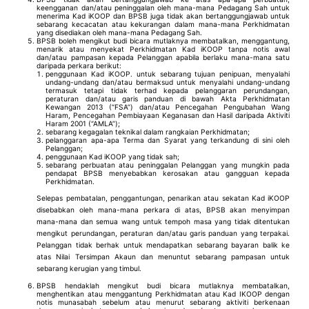
keengganan dan/atau peninggalan oleh mana-mana Pedagang Sah untuk
menerima Kad iKOOP dan BPSB juga tidak akan bertanggungjawab untuk
sebarang kecacatan atau kekurangan dalam mana-mana Perkhidmatan
yang disediakan oleh mana-mana Pedagang Sah.
BPSB boleh mengikut budi bicara mutlaknya membatalkan, menggantung,
menarik atau menyekat Perkhidmatan Kad iKOOP tanpa notis awal
dan/atau pampasan kepada Pelanggan apabila berlaku mana-mana satu
daripada perkara berikut:
penggunaan Kad iKOOP. untuk sebarang tujuan penipuan, menyalahi
undang-undang dan/atau bermaksud untuk menyalahi undang-undang
termasuk tetapi tidak terhad kepada pelanggaran perundangan,
peraturan dan/atau garis panduan di bawah Akta Perkhidmatan
Kewangan 2013 (“FSA”) dan/atau Pencegahan Pengubahan Wang
Haram, Pencegahan Pembiayaan Keganasan dan Hasil daripada Aktiviti
Haram 2001 (“AMLA”);
sebarang kegagalan teknikal dalam rangkaian Perkhidmatan;
pelanggaran apa-apa Terma dan Syarat yang terkandung di sini oleh
Pelanggan;
penggunaan Kad iKOOP yang tidak sah;
sebarang perbuatan atau peninggalan Pelanggan yang mungkin pada
pendapat BPSB menyebabkan kerosakan atau gangguan kepada
Perkhidmatan.
Selepas pembatalan, penggantungan, penarikan atau sekatan Kad iKOOP
disebabkan oleh mana-mana perkara di atas, BPSB akan menyimpan
mana-mana dan semua wang untuk tempoh masa yang tidak ditentukan
mengikut perundangan, peraturan dan/atau garis panduan yang terpakai.
Pelanggan tidak berhak untuk mendapatkan sebarang bayaran balik ke
atas Nilai Tersimpan Akaun dan menuntut sebarang pampasan untuk
sebarang kerugian yang timbul.
BPSB hendaklah mengikut budi bicara mutlaknya membatalkan,
menghentikan atau menggantung Perkhidmatan atau Kad IKOOP dengan
notis munasabah sebelum atau menurut sebarang aktiviti berkenaan