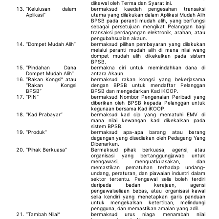
dikawal oleh Terma dan Syarat ini.
“Kelulusan dalam
bermaksud kaedah pengesahan transaksi
Aplikasi”
utama yang dilakukan dalam Aplikasi Mudah Alih
BPSB pada peranti mudah alih, yang berfungsi
sebagai persetujuan mengikat Pelanggan bagi
transaksi perdagangan elektronik, arahan, atau
pengubahsuaian akaun.
“Dompet Mudah Alih”
bermaksud pilihan pembayaran yang dilakukan
melalui peranti mudah alih di mana nilai wang
dompet mudah alih dikekalkan pada sistem
BPSB.
“Pindahan Dana
bermakna ciri untuk memindahkan dana di
Dompet Mudah Alih”
antara Akaun.
“Rakan Kongsi” atau
bermaksud rakan kongsi yang bekerjasama
“Rakan Kongsi
dengan BPSB untuk mendaftar Pelanggan
BPSB”
BPSB dan mengedarkan Kad iKOOP.
“PIN”
bermaksud Nombor Pengenalan Peribadi yang
diberikan oleh BPSB kepada Pelanggan untuk
kegunaan bersama Kad iKOOP.
“Kad Prabayar”
bermaksud kad cip yang mematuhi EMV di
mana nilai kewangan kad dikekalkan pada
sistem BPSB.
“Produk”
bermaksud apa-apa barang atau barang
dagangan yang disediakan oleh Pedagang Yang
Dibenarkan.
“Pihak Berkuasa”
Bermaksud pihak berkuasa, agensi, atau
organisasi yang bertanggungjawab untuk
mengawasi, menguatkuasakan, dan
memastikan pematuhan terhadap undang-
undang, peraturan, dan piawaian industri dalam
sektor tertentu. Pengawal selia boleh terdiri
daripada badan kerajaan, agensi
pengawalseliaan bebas, atau organisasi kawal
selia kendiri yang menetapkan garis panduan
untuk mengekalkan ketertiban, melindungi
pengguna, dan memastikan amalan yang adil.
“Tambah Nilai”
bermaksud urus niaga menambah nilai