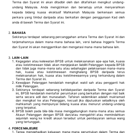
Terma dan Syarat ini akan ditadbir oleh dan ditafsirkan mengikut undang-
undang Malaysia. Anda mengizinkan dan bersetuju untuk menyerahkan
kepada bidang kuasa eksklusif Mahkamah Malaysia berkenaan semua
perkara yang timbul daripada atau berkaitan dengan penggunaan Kad oleh
anda di bawah Terma dan Syarat ini.
BAHASA
Sekiranya terdapat sebarang percanggahan antara Terma dan Syarat ini dan
terjemahannya dalam mana-mana bahasa lain, versi bahasa Inggeris Terma
dan Syarat ini akan menggantikan dan mengatasi mana-mana bahasa lain.
LAIN-LAIN
Kegagalan atau kelewatan BPSB untuk melaksanakan apa-apa hak, kuasa
atau keistimewaan tidak akan menjejaskan liabiliti Pelanggan kepada BPSB
dan tidak juga mana-mana satu atau sebahagian pelaksanaan mana-mana
hak, kuasa atau keistimewaan menghalang BPSB daripada terus
melaksanakan hak, kuasa atau keistimewaannya yang terkandung dalam
Terma dan Syarat ini.
Kewajipan Pelanggan hendaklah mengikat wakil sah atau pengganti hak
milik Pelanggan.
Sekiranya terdapat sebarang ketidakpastian daripada Terma dan Syarat
ini, BPSB hendaklah mentafsir peruntukan yang berkaitan dengan niat baik
serta secara adil dan munasabah. Tafsiran sedemikian adalah muktamad
dan mengikat ke atas Pelanggan, kecuali jika diputuskan sebaliknya oleh
mahkamah yang mempunyai bidang kuasa atau menurut undang-undang
yang terpakai.
BPSB boleh pada bila-bila masa menggabungkan mana-mana atau semua
Akaun Pelanggan dengan BPSB dan/atau mengakhiri atau memindahkan
sejumlah wang ke kredit akaun tersebut untuk pembayaran semua wang
yang tertunggak.
FORCE MAJEURE
Tanpa mengehadkan keluasan mana-mana peruntukan dalam Terma dan