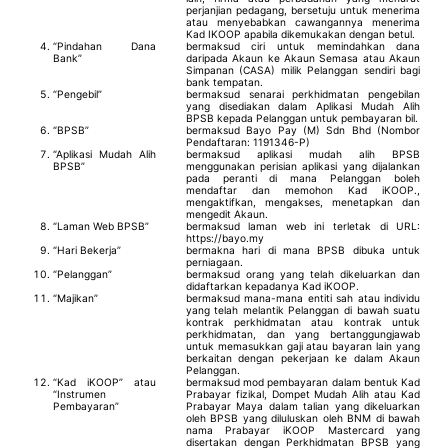
perjanjian pedagang, bersetuju untuk menerima
atau menyebabkan cawangannya menerima
Kad IKOOP apabila dikemukakan dengan betul.
“Pindahan Dana
bermaksud ciri untuk memindahkan dana
Bank”
daripada Akaun ke Akaun Semasa atau Akaun
Simpanan (CASA) milik Pelanggan sendiri bagi
bank tempatan.
“Pengebil”
bermaksud senarai perkhidmatan pengebilan
yang disediakan dalam Aplikasi Mudah Alih
BPSB kepada Pelanggan untuk pembayaran bil.
“BPSB”
bermaksud Bayo Pay (M) Sdn Bhd (Nombor
Pendaftaran: 1191346-P)
“Aplikasi Mudah Alih
bermaksud aplikasi mudah alih BPSB
BPSB”
menggunakan perisian aplikasi yang dijalankan
pada peranti di mana Pelanggan boleh
mendaftar dan memohon Kad iKOOP.,
mengaktifkan, mengakses, menetapkan dan
mengedit Akaun.
“Laman Web BPSB”
bermaksud laman web ini terletak di URL:
https://bayo.my
“Hari Bekerja”
bermakna hari di mana BPSB dibuka untuk
perniagaan.
“Pelanggan”
bermaksud orang yang telah dikeluarkan dan
didaftarkan kepadanya Kad iKOOP.
“Majikan”
bermaksud mana-mana entiti sah atau individu
yang telah melantik Pelanggan di bawah suatu
kontrak perkhidmatan atau kontrak untuk
perkhidmatan, dan yang bertanggungjawab
untuk memasukkan gaji atau bayaran lain yang
berkaitan dengan pekerjaan ke dalam Akaun
Pelanggan.
“Kad iKOOP” atau
bermaksud mod pembayaran dalam bentuk Kad
“Instrumen
Prabayar fizikal, Dompet Mudah Alih atau Kad
Pembayaran”
Prabayar Maya dalam talian yang dikeluarkan
oleh BPSB yang diluluskan oleh BNM di bawah
nama Prabayar iKOOP Mastercard yang
disertakan dengan Perkhidmatan BPSB yang