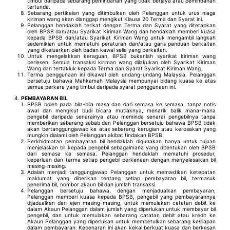
timbul daripada sebarang pemindahan yang tidak berjaya atau pemindahan
tertunda.
Sebarang pertikaian yang ditimbulkan oleh Pelanggan untuk urus niaga
kiriman wang akan dianggap mengikut Klausa 20 Terma dan Syarat ini.
Pelanggan hendaklah terikat dengan Terma dan Syarat yang ditetapkan
oleh BPSB dan/atau Syarikat Kiriman Wang dan hendaklah memberi kuasa
kepada BPSB dan/atau Syarikat Kiriman Wang untuk mengambil langkah
sedemikian untuk mematuhi peraturan dan/atau garis panduan berkaitan
yang dikeluarkan oleh badan kawal selia yang berkaitan.
Untuk mengelakkan keraguan, BPSB bukanlah syarikat kiriman wang
berlesen. Semua transaksi kiriman wang dilakukan oleh Syarikat Kiriman
Wang dan tertakluk kepada Terma dan Syarat Syarikat Kiriman Wang.
Terma penggunaan ini dikawal oleh undang-undang Malaysia. Pelanggan
bersetuju bahawa Mahkamah Malaysia mempunyai bidang kuasa ke atas
semua perkara yang timbul daripada syarat penggunaan ini.
PEMBAYARAN BIL
BPSB boleh pada bila-bila masa dan dari semasa ke semasa, tanpa notis
awal dan mengikut budi bicara mutlaknya, menarik balik mana-mana
pengebil daripada senarainya atau meminda senarai pengebilnya tanpa
memberikan sebarang sebab dan Pelanggan bersetuju bahawa BPSB tidak
akan bertanggungjawab ke atas sebarang kerugian atau kerosakan yang
mungkin dialami oleh Pelanggan akibat tindakan BPSB.
Perkhidmatan pembayaran bil hendaklah digunakan hanya untuk tujuan
menjelaskan bil kepada pengebil sebagaimana yang ditentukan oleh BPSB
dari semasa ke semasa. Pelanggan hendaklah mematuhi prosedur,
keperluan dan terma setiap pengebil berkenaan dengan menyelesaikan bil
masing-masing.
Adalah menjadi tanggungjawab Pelanggan untuk memastikan ketepatan
maklumat yang diberikan tentang setiap pembayaran bil, termasuk
penerima bil, nombor akaun bil dan jumlah transaksi.
Pelanggan bersetuju bahawa, dengan menjadualkan pembayaran,
Pelanggan memberi kuasa kepada BPSB, pengebil yang pembayarannya
dijadualkan dan ejen masing-masing, untuk memulakan catatan debit ke
dalam Akaun Pelanggan dalam jumlah yang diperlukan untuk membayar bil
pengebil, dan untuk memulakan sebarang catatan debit atau kredit ke
Akaun Pelanggan yang diperlukan untuk membetulkan sebarang kesilapan
dalam pembayaran. Kebenaran ini akan kekal berkuat kuasa dan berkesan