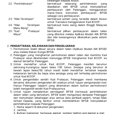
kewangan kepada Akaun.
“Perkhidmatan”
bermaksud sebarang perkhidmatan yang
disediakan oleh BPSB untuk memudahkan
pembayaran oleh Pelanggan, menggunakan
mana-mana instrumen pembayaran BPSB
sebagai cara pembayaran.
“Nilai Tersimpan”
bermaksud jumlah yang tersedia dalam Akaun
untuk Transaksi menggunakan Kad iKOOP.
“Nilai Tersimpan
bermaksud mata wang dalam Ringgit Malaysia
Mata Wang”
(RM).
“Kad Prabayar
bermaksud pilihan pembayaran dalam talian
Maya”
yang diterima melalui Aplikasi Mudah Alih BPSB
dan nilai kewangannya dikekalkan pada sistem
BPSB.
PENDAFTARAN, KELAYAKAN DAN PENGELUARAN
Permohonan boleh dibuat secara dalam talian (Aplikasi Mudah Alih BPSB)
atau melalui Rakan Kongsi BPSB.
Pelanggan yang menghantar permohonan dalam talian dan meminta Kad
Prabayar akan dikehendaki menunggu BPSB menghantar Kad iKOOP. ke
alamat berdaftar Pelanggan.
Untuk mendaftar untuk Kad iKOOP, Pelanggan mestilah berumur
sekurang-kurangnya lapan belas (18) tahun. Sesiapa yang berumur di
bawah lapan belas(18) tahun masih boleh mendaftar tertakluk kepada
kebenaran bertulis ibu bapa atau penjaga yang sah terhadap permohonan
untuk Kad iKOOP.
Untuk pengambilan sendiri Kad Prabayar, Pelanggan mesti membawa
bersama dokumen pengenalan diri asalnya untuk tujuan pengumpulan kad.
Hanya Pelanggan (seperti yang dinamakan dalam butiran permohonan)
boleh mengambil sendiri Kad Prabayarnya.
Untuk tujuan menjalankan perniagaan BPSB (termasuk perkhidmatan
dalam talian yang berkaitan), BPSB boleh mengumpul daripada Pelanggan
dan menyimpan sebahagian atau semua data peribadi seperti, tetapi tidak
terhad kepada, yang berikut untuk membolehkan BPSB menyediakan
perkhidmatan kepada Pelanggan:
Nama seperti di dokumen pengenalan;
Jantina;
Butiran maklumat, termasuk alamat, nombor telefon and alamat e-mel;