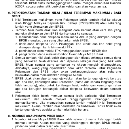
tersebut. BPSB tidak bertanggungjawab untuk mengeluarkan Kad Gantian
iKOOP. secara automatik berikutan kehilangan atau kecuriannya.
PERKHIDMATAN TAMBAH NILAI / NILAI TERSIMPAN MAKSIMUM / BAKI
DEBIT
Nilai Tersimpan maksimum yang Pelanggan boleh tambah nilai ke Akaun
ialah Ringgit Malaysia Sepuluh Ribu Sahaja (RM10,000.00) atau sebarang
jumlah yang ditentukan oleh BPSB.
Tambah Nilai boleh dilakukan mengikut cara berikut atau cara lain yang
mungkin ditetapkan oleh BPSB dari semasa ke semasa:
memindahkan dana daripada mana-mana Akaun yang disimpan dengan
BPSB mengikut cara yang dibenarkan oleh BPSB;
debit dana daripada CASA Pelanggan, kad kredit dan kad debit yang
disimpan dengan bank lain melalui FPX;
pemindahan dana melalui FPX menggunakan sistem BPSB; dan
pengkreditan dana melalui Nombor Akaun Maya MBSB Bank.
Semua tambah nilai tidak boleh dianggap telah dibuat sehingga semua dana
yang berkaitan telah diterima dan diproses sebagai nilai yang baik oleh
BPSB. Muat semula wang tambahan ke Akaun mungkin ditangguhkan.
Akibatnya, wang yang dipindahkan tidak akan tersedia untuk kegunaan
Pelanggan dan BPSB tidak akan bertanggungjawab atas sebarang
kelewatan dalam memindahkan wang ke Akaun.
BPSB tidak akan dipertanggungjawabkan atau bertanggungjawab ke atas
apa-apa kos, kehilangan atau kerosakan (sama ada secara langsung atau
tidak langsung), atau untuk kehilangan hasil, kehilangan keuntungan atau
apa-apa kerugian berbangkit akibat daripada kelewatan dalam tambah
nilai.
Pelanggan tidak boleh memuat semula lebih daripada Nilai Tersimpan
maksimum dan adalah menjadi tanggungjawab Pelanggan untuk
memastikannya. Jika memuatkan semula jumlah melebihi Nilai Tersimpan
maksimum Akaun, tambah nilai hendaklah dikembalikan. BPSB tidak akan
bertanggungjawab apabila tambah nilai tidak berjaya.
NOMBOR AKAUN MAYA MBSB BANK
Nombor Akaun Maya MBSB Bank ialah saluran di mana Pelanggan boleh
memuat semula Akaun mereka yang diselenggara dengan BPSB melalui
pindahan bank dalam talian atau luar talian.