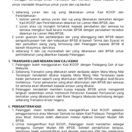
untuk mendebit Akaunnya untuk yuran dan caj berikut:
sebarang yuran dan caj yang dikenakan untuk Kad iKOOP dan
Perkhidmatan:
butiran penuh semua yuran dan caj yang dikenakan berkaitan dengan
Kad IKOOP dan Perkhidmatan disiarkan ke Laman Web BPSB; dan
yuran atau caj mungkin tertakluk kepada perubahan dari semasa ke
semasa mengikut budi bicara mutlak BPSB dengan perubahan tersebut
disiarkan ke Laman Web BPSB;
yuran guaman dan perbelanjaan lain yang ditanggung oleh BPSB dalam
penguatkuasaan hak dan kelayakan BPSB di bawah Terma dan Syarat ini
dan pemulihan wang yang terhutang oleh Pelanggan kepada BPSB di
bawah Akaunnya; dan/atau
sebarang fi dan caj munasabah lain yang dikenakan oleh BPSB untuk
perkhidmatan yang diberikan kepada Pelanggan.
TRANSAKSI LUAR NEGARA DAN CAJ ASING
Pelanggan boleh menggunakan Kad iKOOP dengan Pedagang Sah di luar
Malaysia.
Sebarang Transaksi yang dilakukan selain daripada dalam Mata Wang Nilai
Tersimpan hendaklah ditukar kepada Mata Wang Nilai Tersimpan pada
kadar pertukaran seperti yang ditentukan oleh BPSB mengikut budi bicara
mutlaknya. Yuran penukaran yang akan ditentukan oleh BPSB dari semasa
ke semasa akan ditambah kepada amaun yang ditukar.
Pelanggan hendaklah memberi kuasa kepada BPSB untuk mengambil
langkah sedemikian untuk mematuhi Peraturan Kawalan Pertukaran yang
berkaitan yang dikeluarkan oleh Bank Negara Malaysia berhubung dengan
sebarang Transaksi di luar negara.
PENGAKTIFAN KAD
Pelanggan mesti terlebih dahulu mengaktifkan Kad iKOOP sebelum
penggunaannya atau Memuat Semula ke dalam Kad Prabayar. Pengaktifan
atau Muat Semula boleh dilakukan melalui Aplikasi Dompet Mudah Alih
BPSB.
Untuk mengaktifkan Kad iKOOP, Pelanggan mesti mendaftar sebagai
pengguna Dompet Mudah Alih BPSB. Setelah pendaftaran berjaya,
pengguna boleh mengaktifkan kad dengan mencipta PIN dan melakukan