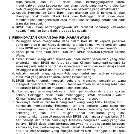
dimaksudkan, dan BPSB tidak akan bertanggungjawab untuk
memindahkan dana kepada nombor akaun bank penerima yang diberikan
oleh Pelanggan walaupun penerima bukan penerima yang dimaksudkan.
Apabila Pemindahan Dana Bank telah disahkan dan ia berjaya, ia akan
dianggap tidak boleh ditarik balik dan Pelanggan tidak akan dapat
membatalkan, menghentikan atau melakukan sebarang perubahan pada
transaksi tersebut.
BPSB tidak akan bertanggungjawab jika terdapat sebarang kelewatan
kepada Pindahan Dana Bank atas apa jua sebab.
PERKHIDMATAN KIRIMAN DAN PENUKARAN WANG
Pelanggan boleh menghantar dana dalam Kad iKOOP kepada penerima
yang menetap di luar Malaysia melalui syarikat kiriman wang berlesen yang
mana BPSB mempunyai kerjasama dengan (“Syarikat Kiriman Wang”).
Kadar pertukaran akan ditentukan oleh BPSB dan/atau Syarikat Kiriman
Wang.
Yuran kiriman wang akan dikenakan (pada kadar sedemikian yang akan
ditentukan oleh BPSB dan/atau Syarikat Kiriman Wang dari semasa ke
semasa) pada sebarang transaksi pengiriman wang dan akan dicaj kepada
Pelanggan oleh BPSB dan/atau Syarikat Kiriman Wang.
Adalah menjadi tanggungjawab Pelanggan untuk memastikan ketepatan
maklumat yang diberikan untuk setiap kiriman wang.
BPSB berhak untuk menolak sebarang transaksi pengiriman wang
mengikut budi bicara mutlak BPSB tanpa memberikan sebarang sebab,dan
keputusan BPSB adalah muktamad dan konklusif.
Jika terdapat sebarang kelewatan dalam pemindahan dana atas apa jua
sebab, Pelanggan tidak akan menanggung BPSB dan/atau Syarikat
Kiriman Wang bertanggungjawab atas kelewatan tersebut.
Sekiranya berlaku transaksi pengiriman wang yang tidak berjaya, BPSB
hendaklah memberitahu Pelanggan tentang perkara yang sama dan
memulangkan amaun ke dalam Akaun tanpa sebarang faedah ditolak
sebarang caj bank atau kerugian kadar pertukaran yang tidak
menguntungkan yang ditanggung oleh BPSB dalam masa empat belas (14)
hari bekerja dari tarikh berlakunya transaksi pengiriman wang yang tidak
berjaya. BPSB tidak akan bertanggungjawab ke atas sebarang kerugian,
kerosakan, kos, perbelanjaan, denda, penalti, tuntutan, atau tuntutan atau
apa-apa jenis sekalipun yang mungkin dialami oleh Pelanggan akibat atau