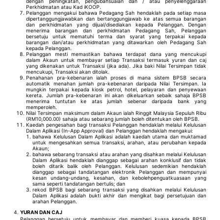
dengan peningkatan, pengubahsuaian dan / atau penyelenggaraan
Perkhidmatan atau Kad iKOOP.
Pelanggan mengakui bahawa Pedagang Sah hendaklah pada setiap masa
dipertanggungjawabkan dan bertanggungjawab ke atas semua barangan
dan perkhidmatan yang dijual/disediakan kepada Pelanggan. Dengan
menerima barangan dan perkhidmatan Pedagang Sah, Pelanggan
bersetuju untuk mematuhi terma dan syarat yang terpakai kepada
barangan dan/atau perkhidmatan yang ditawarkan oleh Pedagang Sah
kepada Pelanggan.
Pelanggan mesti memastikan bahawa terdapat dana yang mencukupi
dalam Akaun untuk membayar setiap Transaksi termasuk yuran dan caj
yang dikenakan untuk Transaksi (jika ada). Jika baki Nilai Tersimpan tidak
mencukupi, Transaksi akan ditolak.
Penahanan pra-kebenaran ialah proses di mana sistem BPSB secara
automatik menahan jumlah pra-kebenaran daripada Nilai Tersimpan. Ia
mungkin terpakai kepada kiosk petrol, hotel, pelayaran dan penyewaan
kereta. Jumlah pra-kebenaran ini akan dikeluarkan sebaik sahaja BPSB
menerima tuntutan ke atas jumlah sebenar daripada bank yang
memperoleh.
Nilai Tersimpan maksimum dalam Akaun ialah Ringgit Malaysia Sepuluh Ribu
(RM10,000.00) sahaja atau sebarang jumlah boleh ditentukan oleh BPSB.
Kaedah pengesahan bagi transaksi Pelanggan hendaklah melalui Kelulusan
Dalam Aplikasi (In-App Approval) dan Pelanggan hendaklah mengakui:
bahawa Kelulusan Dalam Aplikasi adalah kaedah utama dan muktamad
untuk mengesahkan semua transaksi, arahan, atau perubahan kepada
Akaun;
bahawa sebarang transaksi atau arahan yang disahkan melalui Kelulusan
Dalam Aplikasi hendaklah dianggap sebagai arahan konklusif dan tidak
boleh ditarik balik oleh Pelanggan. Kelulusan sedemikian hendaklah
dianggap sebagai tandatangan elektronik Pelanggan dan mempunyai
kesan undang-undang, kesahan, dan kebolehpenguatkuasaan yang
sama seperti tandatangan bertulis; dan
rekod BPSB bagi sebarang transaksi yang disahkan melalui Kelulusan
Dalam Aplikasi adalah bukti akhir dan mengikat bagi persetujuan dan
arahan Pelanggan.
YURAN DAN CAJ
Pelanggan bersetuju untuk membayar dan memberi kuasa kepada BPSB