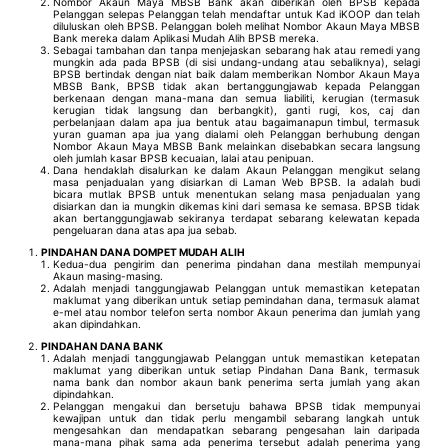
Nombor Akaun Maya MBSB Bank akan diberikan oleh BPSB kepada
Pelanggan selepas Pelanggan telah mendaftar untuk Kad iKOOP dan telah
diluluskan oleh BPSB. Pelanggan boleh melihat Nombor Akaun Maya MBSB
Bank mereka dalam Aplikasi Mudah Alih BPSB mereka.
Sebagai tambahan dan tanpa menjejaskan sebarang hak atau remedi yang
mungkin ada pada BPSB (di sisi undang-undang atau sebaliknya), selagi
BPSB bertindak dengan niat baik dalam memberikan Nombor Akaun Maya
MBSB Bank, BPSB tidak akan bertanggungjawab kepada Pelanggan
berkenaan dengan mana-mana dan semua liabiliti, kerugian (termasuk
kerugian tidak langsung dan berbangkit), ganti rugi, kos, caj dan
perbelanjaan dalam apa jua bentuk atau bagaimanapun timbul, termasuk
yuran guaman apa jua yang dialami oleh Pelanggan berhubung dengan
Nombor Akaun Maya MBSB Bank melainkan disebabkan secara langsung
oleh jumlah kasar BPSB kecuaian, lalai atau penipuan.
Dana hendaklah disalurkan ke dalam Akaun Pelanggan mengikut selang
masa penjadualan yang disiarkan di Laman Web BPSB. Ia adalah budi
bicara mutlak BPSB untuk menentukan selang masa penjadualan yang
disiarkan dan ia mungkin dikemas kini dari semasa ke semasa. BPSB tidak
akan bertanggungjawab sekiranya terdapat sebarang kelewatan kepada
pengeluaran dana atas apa jua sebab.
PINDAHAN DANA DOMPET MUDAH ALIH
Kedua-dua pengirim dan penerima pindahan dana mestilah mempunyai
Akaun masing-masing.
Adalah menjadi tanggungjawab Pelanggan untuk memastikan ketepatan
maklumat yang diberikan untuk setiap pemindahan dana, termasuk alamat
e-mel atau nombor telefon serta nombor Akaun penerima dan jumlah yang
akan dipindahkan.
PINDAHAN DANA BANK
Adalah menjadi tanggungjawab Pelanggan untuk memastikan ketepatan
maklumat yang diberikan untuk setiap Pindahan Dana Bank, termasuk
nama bank dan nombor akaun bank penerima serta jumlah yang akan
dipindahkan.
Pelanggan mengakui dan bersetuju bahawa BPSB tidak mempunyai
kewajipan untuk dan tidak perlu mengambil sebarang langkah untuk
mengesahkan dan mendapatkan sebarang pengesahan lain daripada
mana-mana pihak sama ada penerima tersebut adalah penerima yang