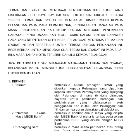
TERMA DAN SYARAT INI MENGAWAL PENGGUNAAN KAD IKOOP. YANG
DISEDIAKAN OLEH BAYO PAY (M) SDN BHD (DI SINI DIRUJUK SEBAGAI
“BPSB”). TERMA DAN SYARAT INI HENDAKLAH DIMAKLUMKAN KEPADA
PELANGGAN PADA MASA PERMOHONAN, PENDAFTARAN DAN/ATAU PADA
MASA PENGHANTARAN KAD IKOOP DENGAN MENGAKUI PENERIMAAN
DAN/ATAU PENGGUNAAN KAD IKOOP CARD DALAM BENTUK DAN/ATAU
CARA YANG DITENTUKAN OLEH BPSB, PELANGGAN MENERIMA TERMA DAN
SYARAT INI DAN BERSETUJU UNTUK TERIKAT DENGAN PERJANJIAN INI.
BPSB BERHAK UNTUK MENGUBAH SUAI TERMA DAN SYARAT INI PADA BILA-
BILA MASA TANPA NOTIS TERLEBIH DAHULU KEPADA PELANGGAN.
JIKA PELANGGAN TIDAK MEMAHAMI MANA-MANA TERMA DAN SYARAT,
PELANGGAN BOLEH MENGHUBUNGI PERKHIDMATAN PELANGGAN BPSB
UNTUK PENJELASAN.
DEFINISI
“Akaun”
bermaksud akaun prabayar BPSB yang
diberikan kepada Pelanggan yang dipautkan
kepada Instrumen Pembayaran yang dipegang
oleh Pelanggan di mana (i) dana disimpan;
bayaran untuk pembelian barangan dan
perkhidmatan yang dilaksanakan oleh
penggunaan Kad iKOOP oleh Pelanggan; dan
(iii) dan semua yuran dan/atau caj didebitkan.
“Nombor Akaun
bermaksud nombor akaun maya yang dicipta
Maya MBSB Bank”
oleh MBSB Bank di mana ia terikat pada akaun
perbankan BPSB yang dibuka dengan MBSB
Bank.
“Pedagang Sah”
bermaksud mana-mana peruncitan atau orang
lain, firma atau perbadanan yang menurut